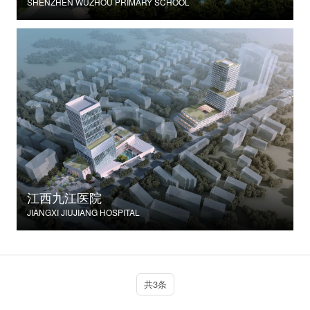
SHENZHEN WUZHOU PRIMARY SCHOOL
江西九江医院
JIANGXI JIUJIANG HOSPITAL
共3条